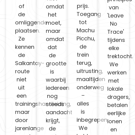
prijs.
of
omdat
van
Toegang
de
het
'Leave
tot
omliggende
moet,
No
Machu
plaatsen.
maar
Trace'
Picchu,
Ze
omdat
tijdens
de
kennen
dat
elke
trein
de
de
trektocht.
terug,
Salkantay-
grootte
We
uitrusting,
route
is
werken
maaltijden
niet
waarbij
met
onderweg
uit
iedereen
lokale
–
een
nog
dragers,
alles
trainingshandleiding,
steeds
betalen
is
maar
aandacht
eerlijke
inbegrepen.
door
krijgt,
lonen
We
jarenlange
de
en