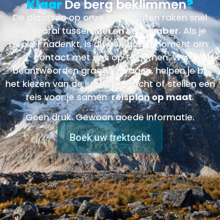
Klaar
De berg beklimmen
?
De plaatsen op onze trektochten raken snel
vol, vooral tussen
Mei en september
. Als je
erover nadenkt, is dit een goed moment om
contact met ons op te nemen. We
beantwoorden graag je vragen, helpen je bij
het kiezen van de juiste trektocht of stellen een
reis voor je samen.
reisplan op maat
.
Geen druk. Gewoon goede informatie.
Boek uw trektocht