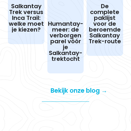
Salkantay
De
Trek versus
complete
Inca Trail:
paklijst
welke moet
voor de
Humantay-
je kiezen?
beroemde
meer: de
Salkantay
verborgen
Trek-route
parel vóór
je
Salkantay-
trektocht
Bekijk onze blog →