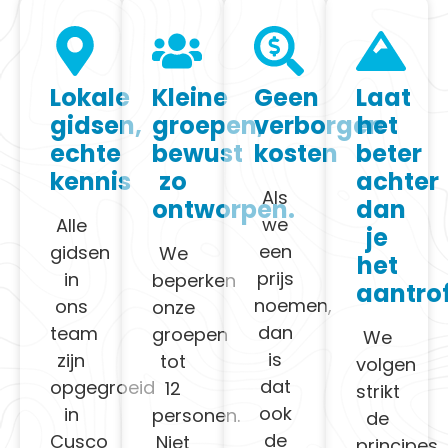
Lokale
Kleine
Geen
Laat
gidsen,
groepen,
verborgen
het
echte
bewust
kosten
beter
kennis
zo
achter
Als
ontworpen.
dan
we
Alle
je
een
gidsen
We
het
prijs
in
beperken
aantrof
noemen,
ons
onze
dan
team
groepen
We
is
zijn
tot
volgen
dat
opgegroeid
12
strikt
ook
in
personen.
de
de
Cusco
Niet
principes