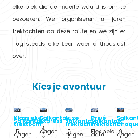
elke plek die de moeite waard is om te
bezoeken. We organiseren al jaren
trektochten op deze route en we zijn er
nog steeds elke keer weer enthousiast
over.
Kies je avontuur
Klassieke
Salkantay
Luxe
Privé
Salkan
Salkantay-
Express
Salkantay-
Salkantay-
+
trektocht
trektocht
trektocht
Choqu
4
5
dagen
5
Flexibele
9
dagen
/
dagen
data
dagen
/
3
/
/