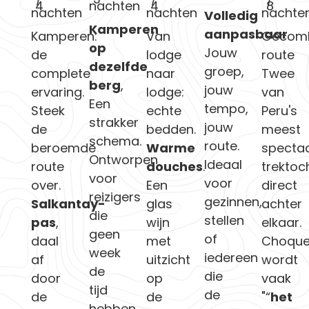
4
nachten
4
8
nachten
nachten
nachte
Volledig
Kamperen
aanpasbaar
Kamperen:
Van
Gecomb
op
Jouw
de
lodge
route
dezelfde
groep,
complete
naar
Twee
berg
,
jouw
ervaring.
lodge:
van
Een
tempo,
Steek
echte
Peru's
strakker
jouw
de
bedden.
meest
schema.
route.
beroemde
Warme
spectac
Ontworpen
Ideaal
route
douches
.
trektoc
voor
voor
over.
Een
direct
reizigers
gezinnen,
Salkantay-
glas
achter
die
stellen
pas
,
wijn
elkaar.
geen
of
daal
met
Choque
week
iedereen
af
uitzicht
wordt
de
die
door
op
vaak
tijd
de
de
de
"“
het
hebben,