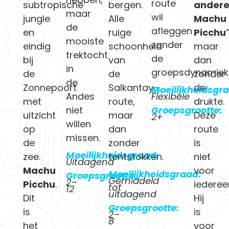
route
subtropische
bergen.
ander
maar
wil
jungle
Alle
Machu
de
afleggen
en
ruige
Picchu
mooiste
zonder
eindig
schoonheid
maar
trektocht
de
bij
van
dan
in
groepsdynamiek
de
de
zonder
de
Zonnepoort
Salkantay-
de
Moeilijkheidsgr
Andes
Flexibele
met
route,
drukte.
niet
Groepsgrootte:
uitzicht
maar
Deze
2+
willen
op
dan
route
missen.
de
zonder
is
Moeilijkheidsgraad:
zee.
tentstokken.
niet
Uitdagend
Machu
voor
Moeilijkheidsgraad:
Groepsgrootte:
Gemiddeld
2–
Picchu
.
iederee
tot
12
uitdagend
Dit
Hij
Groepsgrootte:
is
is
2–
8
het
voor