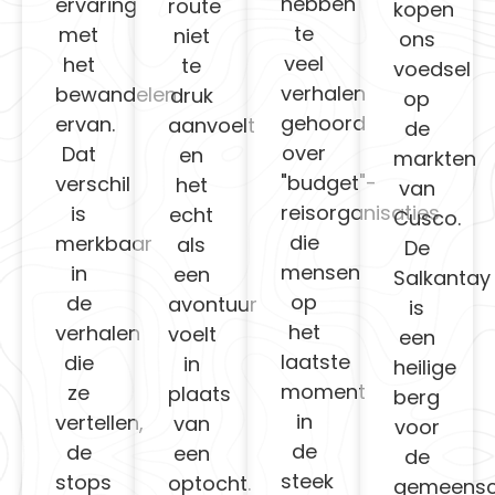
hebben
ervaring
route
kopen
te
met
niet
ons
veel
het
te
voedsel
verhalen
bewandelen
druk
op
gehoord
ervan.
aanvoelt
de
over
Dat
en
markten
"budget"-
verschil
het
van
reisorganisaties
is
echt
Cusco.
die
merkbaar
als
De
mensen
in
een
Salkantay
op
de
avontuur
is
het
verhalen
voelt
een
laatste
die
in
heilige
moment
ze
plaats
berg
in
vertellen,
van
voor
de
de
een
de
steek
stops
optocht.
gemeens